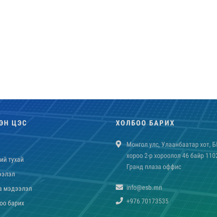
ЭН ЦЭС
ХОЛБОО БАРИХ
Монгол улс, Улаанбаатар хот, Б
хороо 2-р хороолол 46 байр 110
ий тухай
Гранд плаза оффис
ээлэл
info@esb.mn
a мэдээлэл
+976 70173535
оо барих