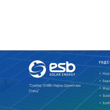
ҮНДС
Нүүр
Бидн
“Сүмбэр 10 МВт Нарны Цахилгаан
Мэд
Станц”
Scad
Холб