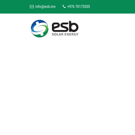
info@esb.mn
+976 70173535