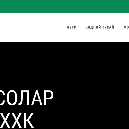
НҮҮР
БИДНИЙ ТУХАЙ
МЭ
 СОЛАР
 ХХК