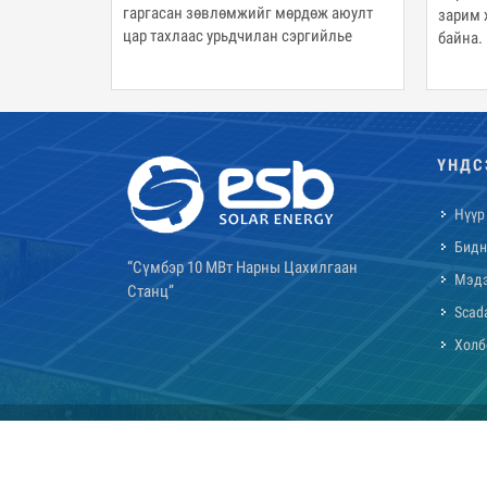
өж аюулт
зарим хэсэгт нүүрснээс ч хямд болоод
суурил
ийлье
байна. 10 жилийн дотор энэ янзаар үнэ
хувийг
буурвал нар хамгийн хямд эрчим
зорилт
хүчний эх үүсвэр болно.
ҮНДС
Нүүр
Бидн
“Сүмбэр 10 МВт Нарны Цахилгаан
Мэд
Станц”
Scad
Холб