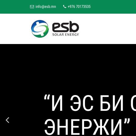
info@esb.mn
+976 70173535
“И ЭС БИ
ЭНЕРЖИ”