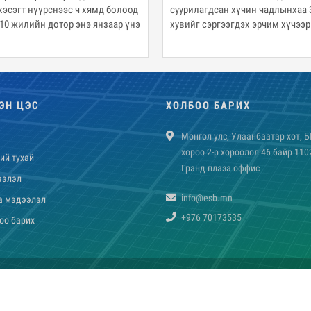
агдсан хүчин чадлынхаа 30
ДҮТ ХХК-иас хийсэн гол ажил
 сэргээгдэх эрчим хүчээр хангах
ыг салбарын яамнаас тавьжээ.
ЭН ЦЭС
ХОЛБОО БАРИХ
Монгол улс, Улаанбаатар хот, Б
хороо 2-р хороолол 46 байр 110
ий тухай
Гранд плаза оффис
ээлэл
info@esb.mn
a мэдээлэл
+976 70173535
оо барих
Бүх эрх хуулиар хамгаалагдсан © 2019
Вэб сайт
ыг:
Грийн софт ХХК