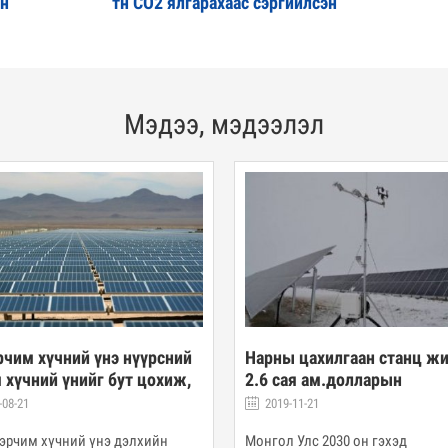
эн
тн СО2 ялгарахаас сэргийлсэн
Мэдээ, мэдээлэл
 цахилгаан станц жилд
Диспетчерийн зохицуулал
ая ам.долларын
2019 оны 9 дүгээр сарын
лалтын орлого олно
тайлан
-11-21
2019-10-21
 Улс 2030 он гэхэд
Диспетчерийн зохицуулалтын х